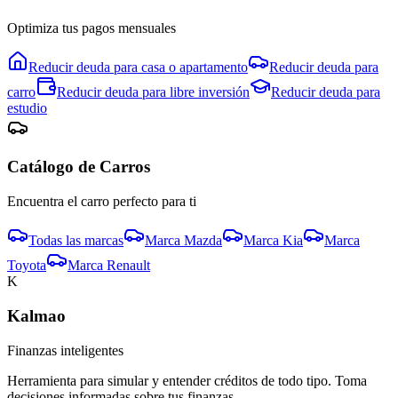
Optimiza tus pagos mensuales
Reducir deuda para
casa o apartamento
Reducir deuda para
carro
Reducir deuda para
libre inversión
Reducir deuda para
estudio
Catálogo de
Carro
s
Encuentra el
carro
perfecto para ti
Todas las marcas
Marca
Mazda
Marca
Kia
Marca
Toyota
Marca
Renault
K
Kalmao
Finanzas inteligentes
Herramienta para simular y entender créditos de todo tipo. Toma
decisiones informadas sobre tus finanzas.